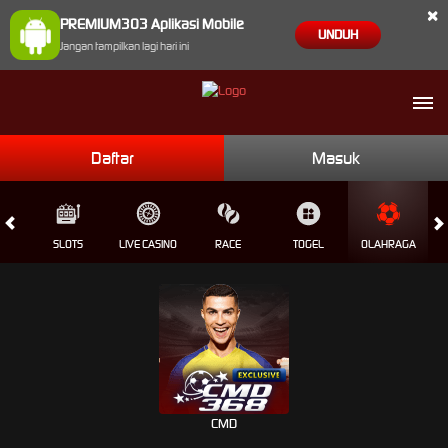
×
PREMIUM303 Aplikasi Mobile
UNDUH
Jangan tampilkan lagi hari ini
Daftar
Masuk
MES
SLOTS
LIVE CASINO
RACE
TOGEL
OLAHRAGA
C
CMD