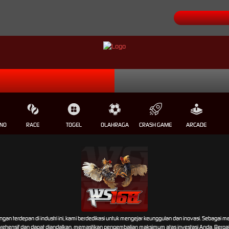
INO
RACE
TOGEL
OLAHRAGA
CRASH GAME
ARCADE
erdepan di industri ini, kami berdedikasi untuk mengejar keunggulan dan inovasi. Sebagai me
rehensif dan dapat diandalkan, memastikan pengembalian maksimum atas investasi Anda. Berga