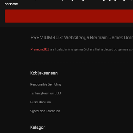
bersama!
PREMIUM303: Websitenya Bermain Games Online 
Premium303
is a trusted online games Slot site that is played by gamer
Kebijaksanaan
Responsible Gambling
Tentang Premium303
Pusat Bantuan
Syarat dan Ketentuan
Kategori