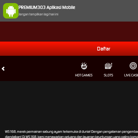
PREMIUM303 Aplikasi Mobile
Jangan tampilkan lagi hari ini
Daftar
HOT GAMES
SLOTS
LIVE CAS
WS168, merek permainan sabung ayam terkemuka di dunia! Dengan pengalaman pengembangan t
diandalkan! Di WS168, kami menawarkan peluang dan layanan keuntungan yang paling komp