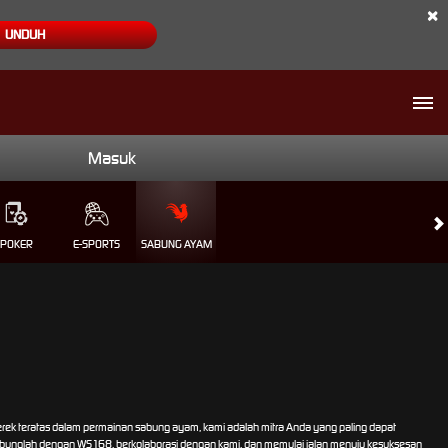
×
UNDUH
Masuk
POKER
E-SPORTS
SABUNG AYAM
rek teratas dalam permainan sabung ayam, kami adalah mitra Anda yang paling dapat
bunglah dengan WS168, berkolaborasi dengan kami, dan memulai jalan menuju kesuksesan