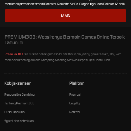
menikmati permainan seperti Baccarat, Roulette, Sic Bo, Dragon Tiger, dan Bakarat 12 detik.
MAIN
PREMIUM303: Websitenya Bermain Games Online Terbaik
Tahun Ini
Premium303
is a trusted online games Slot site that is played by gamers every day with
members reaching millions Gampang Menang Maxwin Deposit Qris Dana Pulsa
Kebijaksanaan
Platform
Responsible Gambling
Promosi
Tentang Premium303
Loyalty
Pusat Bantuan
Referral
Syarat dan Ketentuan