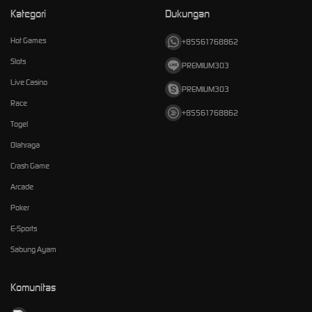
Kategori
Dukungan
Hot Games
+85561768862
Slots
PREMIUM303
Live Casino
PREMIUM303
Race
+85561768862
Togel
Olahraga
Crash Game
Arcade
Poker
E-Sports
Sabung Ayam
Komunitas