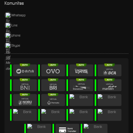
Komunitas
Whatsapp
Line
phone
Skype