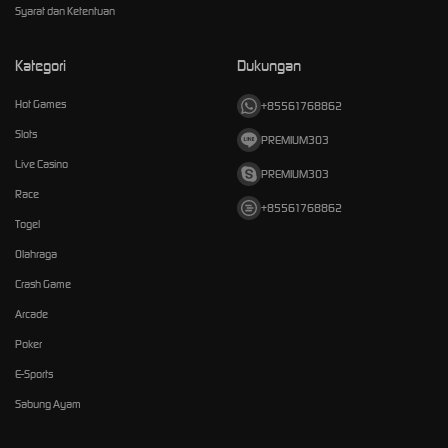
Syarat dan Ketentuan
Kategori
Dukungan
Hot Games
+85561768862
Slots
PREMIUM303
Live Casino
PREMIUM303
Race
+85561768862
Togel
Olahraga
Crash Game
Arcade
Poker
E-Sports
Sabung Ayam