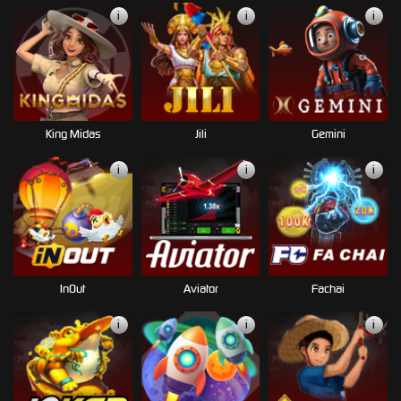
i
i
i
King Midas
Jili
Gemini
i
i
i
InOut
Aviator
Fachai
i
i
i