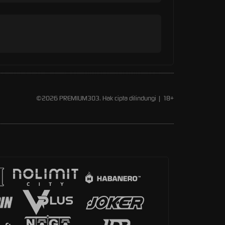
©2026 PREMIUM303. Hak cipta dilindungi | 18+