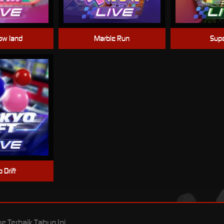
ow land
Marble Run
Supe
 Drift
Terbaik Tahun Ini