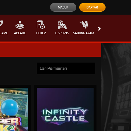
MASUK
DAFTAR
 GAME
ARCADE
POKER
E-SPORTS
SABUNG AYAM
PROMOSI