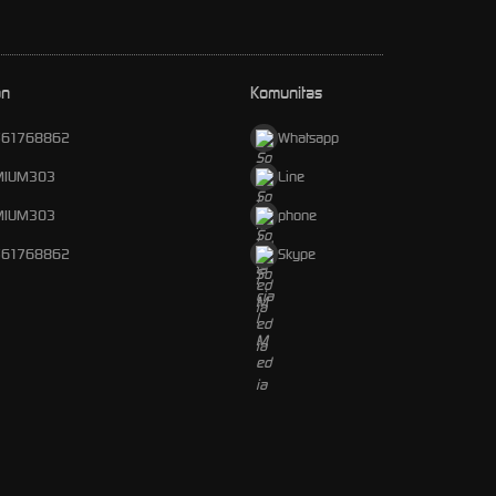
an
Komunitas
561768862
Whatsapp
MIUM303
Line
MIUM303
phone
561768862
Skype