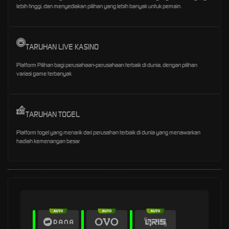
lebih tinggi, dan menyediakan pilihan yang lebih banyak untuk pemain.
TARUHAN LIVE KASINO
Platform Pilihan bagi perusahaan-perusahaan terbaik di dunia, dengan pilihan
variasi game terbanyak
TARUHAN TOGEL
Platform togel yang menarik dari perusahan terbaik di dunia yang menawarkan
hadiah kemenangan besar