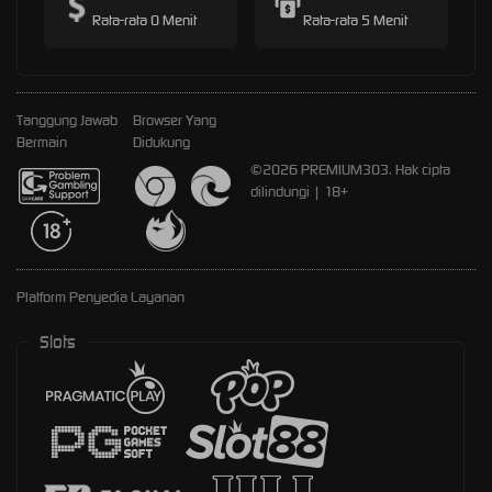
Rata-rata 0 Menit
Rata-rata 5 Menit
Tanggung Jawab
Browser Yang
Bermain
Didukung
©2026 PREMIUM303. Hak cipta
dilindungi | 18+
Platform Penyedia Layanan
Slots