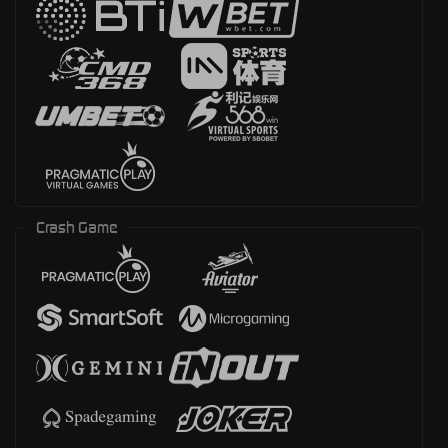
Crash Game