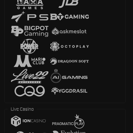
Live Casino