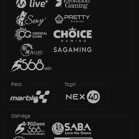
Race
Togel
Olahraga