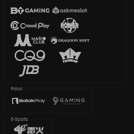
Poker
E-Sports