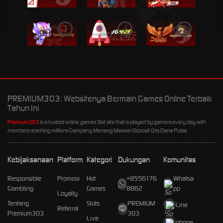
i
i
i
PREMIUM303: Websitenya Bermain Games Online Terbaik
Tahun Ini
Premium303
is a trusted online games Slot site that is played by gamers every day with
members reaching millions Gampang Menang Maxwin Deposit Qris Dana Pulsa
Kebijaksanaan
Platform
Kategori
Dukungan
Komunitas
Responsible
Promosi
Hot
+8556176
Whatsa
Gambling
Games
8862
pp
Loyalty
Tentang
Slots
PREMIUM
Line
Referral
Premium303
303
Live
phone