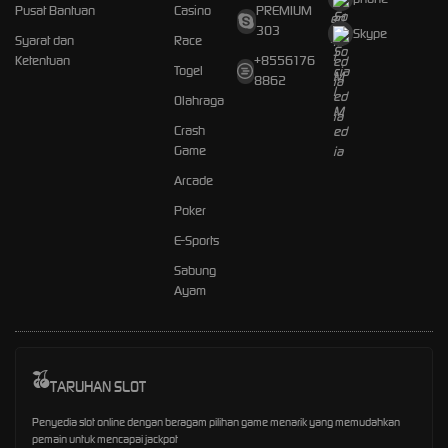
Pusat Bantuan
Casino
PREMIUM
303
Skype
Syarat dan
Race
Ketentuan
+8556176
Togel
8862
Olahraga
Crash
Game
Arcade
Poker
E-Sports
Sabung
Ayam
TARUHAN SLOT
Penyedia slot online dengan beragam pilihan game menarik yang memudahkan
pemain untuk mencapai jackpot