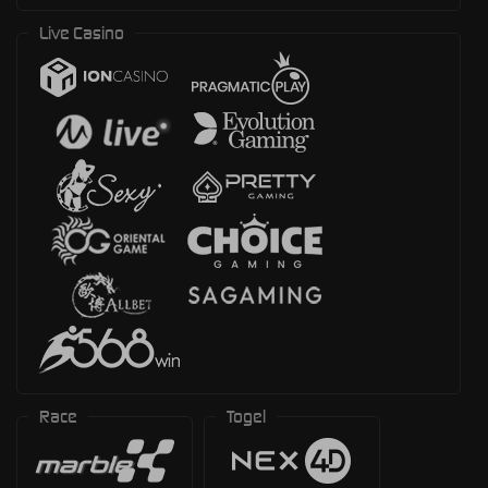
Live Casino
Race
Togel