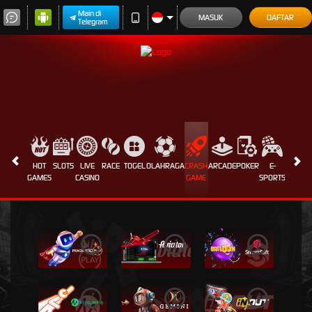
Main di
MASUK
DAFTAR
Telegram
HOT
SLOTS
LIVE
RACE
TOGEL
OLAHRAGA
CRASH
ARCADE
POKER
E-
SABUN
GAMES
CASINO
GAME
SPORTS
AYAM
i
i
i
i
i
i