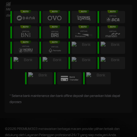
* Selama bank maintenance dan bank offline deposit dan penarikan tidak dapat
diproses
©2026 PREMIUM303 menawarkan berbagai macam provider pilihan terbaik dan
didukung oleh Layanan Pelanggan profesional 24/7 yang siap melayani Anda.