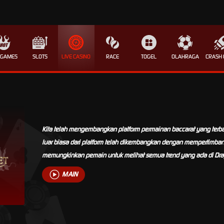
 GAMES
SLOTS
LIVE CASINO
RACE
TOGEL
OLAHRAGA
CRASH
Kita telah mengembangkan platform permainan baccarat yang terb
luar biasa dari platform telah dikembangkan dengan mempertimban
memungkinkan pemain untuk melihat semua trend yang ada di Drag
MAIN