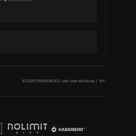
©2026 PREMIUM303. Hak cipta dilindungi | 18+