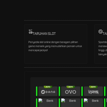
TARUHAN SLOT
TA
Penyedia slot online dengan beragam pilihan
Sportsb
game menarik yang memudahkan pemain untuk
menawar
mencapai jackpot
tinggi,
banyak 