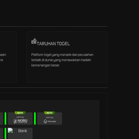
TARUHAN TOGEL
haan
Platform togel yang menarik dari perusahan
ame
terbaik di dunia yang menawarkan hadiah
kemenangan besar