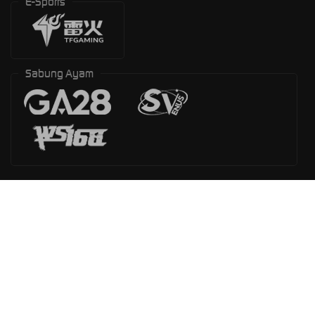
E-Sports
Sabung Ayam