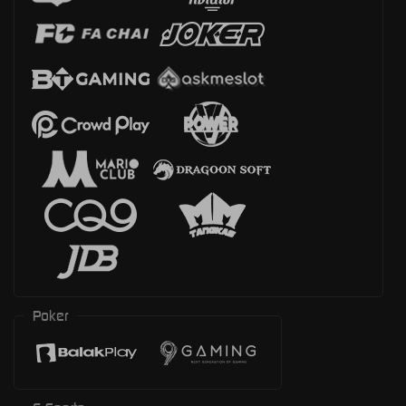
Poker