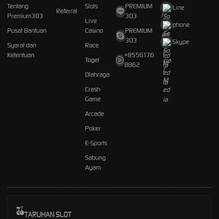
Tentang
Slots
PREMIUM
Line
Referral
Premium303
303
Live
phone
Pusat Bantuan
Casino
PREMIUM
303
Skype
Syarat dan
Race
Ketentuan
+8556176
Togel
8862
Olahraga
Crash
Game
Arcade
Poker
E-Sports
Sabung
Ayam
TARUHAN SLOT