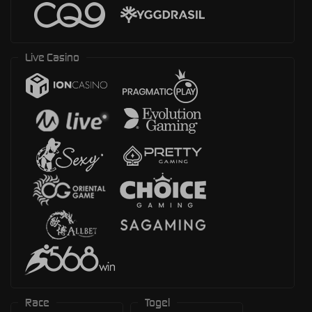
Live Casino
Race
Togel