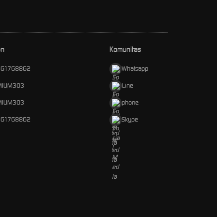
an
Komunitas
561768862
Whatsapp
MIUM303
Line
MIUM303
phone
561768862
Skype