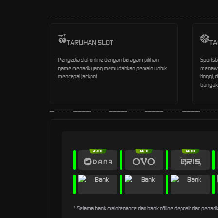
TARUHAN SLOT
TA
Penyedia slot online dengan beragam pilihan
Sportsb
game menarik yang memudahkan pemain untuk
menawar
mencapai jackpot
tinggi,
banyak 
* Selama bank maintenance dan bank offline deposit dan penarik