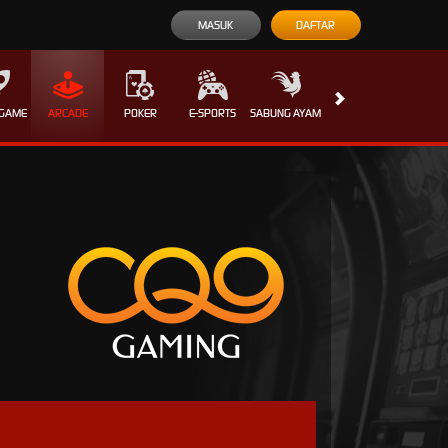
MASUK
DAFTAR
 GAME
ARCADE
POKER
E-SPORTS
SABUNG AYAM
PROMOSI