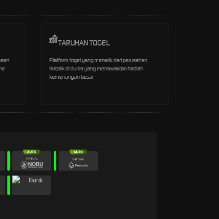
TARUHAN TOGEL
haan
Platform togel yang menarik dari perusahan
ame
terbaik di dunia yang menawarkan hadiah
kemenangan besar