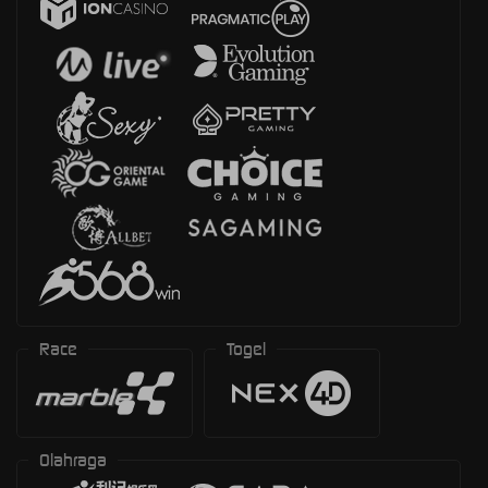
Race
Togel
Olahraga