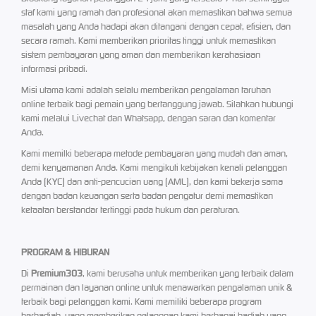
staf kami yang ramah dan profesional akan memastikan bahwa semua
masalah yang Anda hadapi akan ditangani dengan cepat, efisien, dan
secara ramah. Kami memberikan prioritas tinggi untuk memastikan
sistem pembayaran yang aman dan memberikan kerahasiaan
informasi pribadi.
Misi utama kami adalah selalu memberikan pengalaman taruhan
online terbaik bagi pemain yang bertanggung jawab. Silahkan hubungi
kami melalui Livechat dan Whatsapp, dengan saran dan komentar
Anda.
Kami memilki beberapa metode pembayaran yang mudah dan aman,
demi kenyamanan Anda. Kami mengikuti kebijakan kenali pelanggan
Anda (KYC) dan anti-pencucian uang (AML), dan kami bekerja sama
dengan badan keuangan serta badan pengatur demi memastikan
ketaatan berstandar tertinggi pada hukum dan peraturan.
PROGRAM & HIBURAN
Di
Premium303
, kami berusaha untuk memberikan yang terbaik dalam
permainan dan layanan online untuk menawarkan pengalaman unik &
terbaik bagi pelanggan kami. Kami memiliki beberapa program
berhadiah, yang memberikan pelanggan kami berbagai hadiah yang