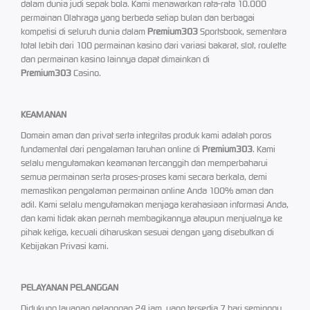
dalam dunia judi sepak bola. Kami menawarkan rata-rata 10.000
permainan Olahraga yang berbeda setiap bulan dan berbagai
kompetisi di seluruh dunia dalam
Premium303
Sportsbook, sementara
total lebih dari 100 permainan kasino dari variasi bakarat, slot, roulette
dan permainan kasino lainnya dapat dimainkan di
Premium303
Casino.
KEAMANAN
Domain aman dan privat serta integritas produk kami adalah poros
fundamental dari pengalaman taruhan online di
Premium303
. Kami
selalu mengutamakan keamanan tercanggih dan memperbaharui
semua permainan serta proses-proses kami secara berkala, demi
memastikan pengalaman permainan online Anda 100% aman dan
adil. Kami selalu mengutamakan menjaga kerahasiaan informasi Anda,
dan kami tidak akan pernah membagikannya ataupun menjualnya ke
pihak ketiga, kecuali diharuskan sesuai dengan yang disebutkan di
Kebijakan Privasi kami.
PELAYANAN PELANGGAN
Didukung layanan pelanggan 24 jam, yang tersedia 7 hari seminggu,