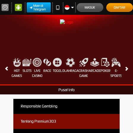
Main di
MASUK
DAFTAR
Telegram
HOT
SLOTS
LIVE
RACE
TOGEL
OLAHRAGA
CRASH
ARCADE
POKER
E-
SABUN
GAMES
CASINO
GAME
SPORTS
AYAM
Pusat Info
Responsible Gambling
Tentang Premium303