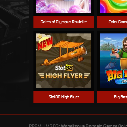
Gates of Olympus Roulette
Color Ga
Slot88 High Flyer
Big Ba
PREMIUM303: Websitenya Bermain Games Online 