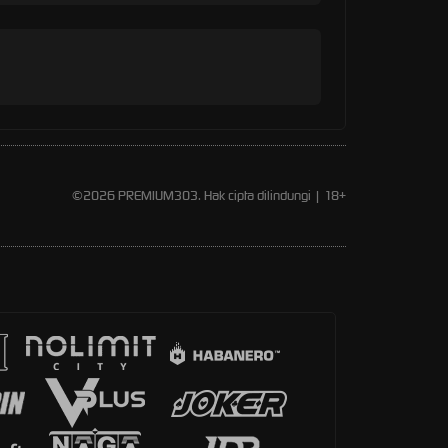
©2026 PREMIUM303. Hak cipta dilindungi | 18+