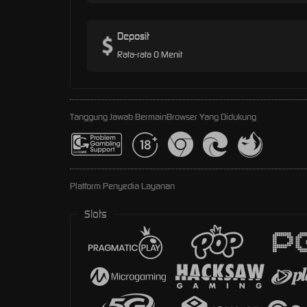
Deposit
Rata-rata 0 Menit
Tanggung Jawab Bermain
Browser Yang Didukung
Platform Penyedia Layanan
Slots