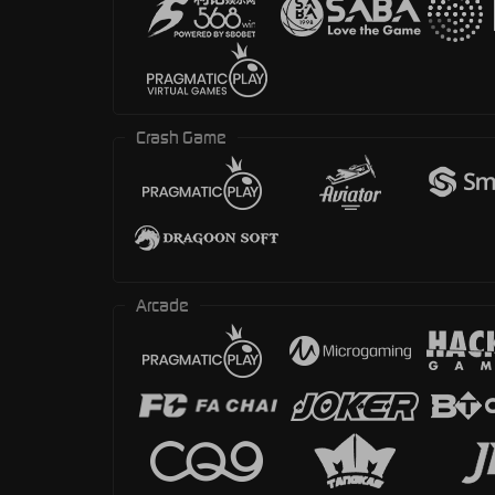
Crash Game
Arcade