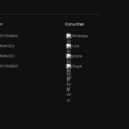
an
Komunitas
561768862
Whatsapp
MIUM303
Line
MIUM303
phone
561768862
Skype