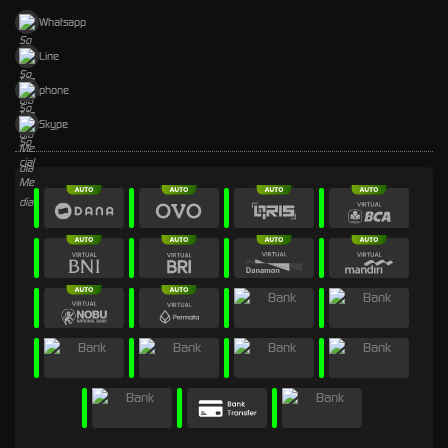
Whatsapp
Line
phone
Skype