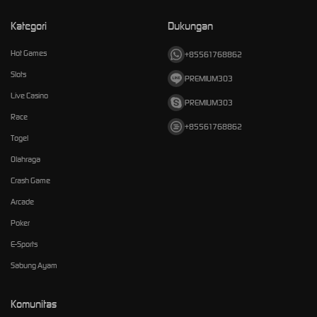
Kategori
Dukungan
Hot Games
+85561768862
Slots
PREMIUM303
Live Casino
PREMIUM303
Race
+85561768862
Togel
Olahraga
Crash Game
Arcade
Poker
E-Sports
Sabung Ayam
Komunitas