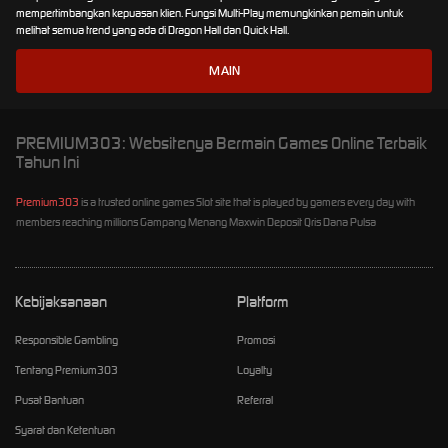
mempertimbangkan kepuasan klien. Fungsi Multi-Play memungkinkan pemain untuk
melihat semua trend yang ada di Dragon Hall dan Quick Hall.
MAIN
PREMIUM303: Websitenya Bermain Games Online Terbaik
Tahun Ini
Premium303
is a trusted online games Slot site that is played by gamers every day with
members reaching millions Gampang Menang Maxwin Deposit Qris Dana Pulsa
Kebijaksanaan
Platform
Responsible Gambling
Promosi
Tentang Premium303
Loyalty
Pusat Bantuan
Referral
Syarat dan Ketentuan