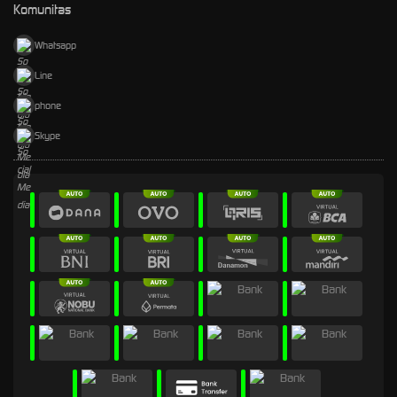
Komunitas
Whatsapp
Line
phone
Skype