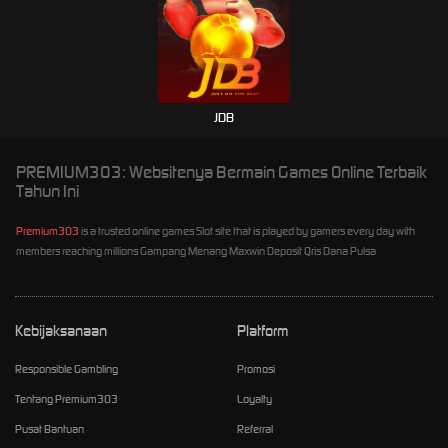
JDB
PREMIUM303: Websitenya Bermain Games Online Terbaik
Tahun Ini
Premium303
is a trusted online games Slot site that is played by gamers every day with
members reaching millions Gampang Menang Maxwin Deposit Qris Dana Pulsa
Kebijaksanaan
Platform
Responsible Gambling
Promosi
Tentang Premium303
Loyalty
Pusat Bantuan
Referral