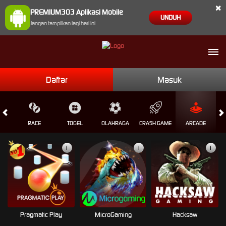
×
PREMIUM303 Aplikasi Mobile
UNDUH
Jangan tampilkan lagi hari ini
Daftar
Masuk
SINO
RACE
TOGEL
OLAHRAGA
CRASH GAME
ARCADE
i
i
i
Pragmatic Play
MicroGaming
Hacksaw